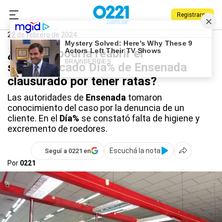
Registrarse
0221.com.ar
Ensenada
Dia%
22 de febrero de 2024
¿Cuándo podría reabrir el
supermercado Día% de Ensenada
clausurado por tener ratas?
Las autoridades de
Ensenada
tomaron
conocimiento del caso por la denuncia de un
cliente. En el
Día%
se constató falta de higiene y
excremento de roedores.
Escuchá la nota
Seguí a 0221 en
Por
0221