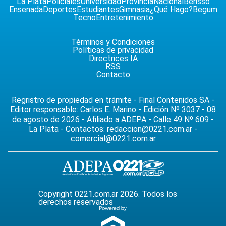
La Plata
Policiales
Universidad
Provincia
Nacional
Berisso
Ensenada
Deportes
Estudiantes
Gimnasia
¿Qué Hago?
Begum
Tecno
Entretenimiento
Términos y Condiciones
Políticas de privacidad
Directrices IA
RSS
Contacto
Regristro de propiedad en trámite - Final Contenidos SA -
Editor responsable: Carlos E. Marino - Edición Nº 3037 - 08
de agosto de 2026 - Afiliado a ADEPA - Calle 49 Nº 609 -
La Plata - Contactos:
redaccion@0221.com.ar
-
comercial@0221.com.ar
Copyright 0221.com.ar 2026. Todos los
derechos reservados