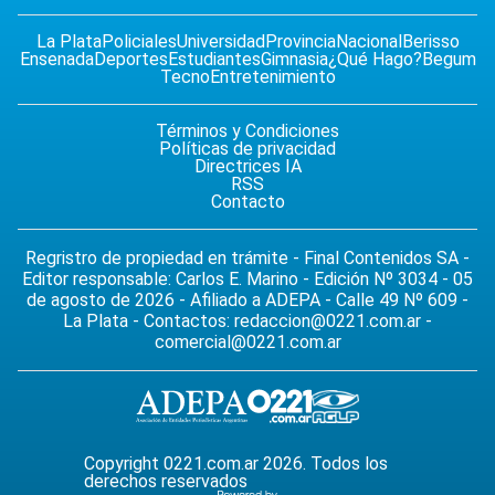
La Plata
Policiales
Universidad
Provincia
Nacional
Berisso
Ensenada
Deportes
Estudiantes
Gimnasia
¿Qué Hago?
Begum
Tecno
Entretenimiento
Términos y Condiciones
Políticas de privacidad
Directrices IA
RSS
Contacto
Regristro de propiedad en trámite - Final Contenidos SA -
Editor responsable: Carlos E. Marino - Edición Nº 3034 - 05
de agosto de 2026 - Afiliado a ADEPA - Calle 49 Nº 609 -
La Plata - Contactos:
redaccion@0221.com.ar
-
comercial@0221.com.ar
Copyright 0221.com.ar 2026. Todos los
derechos reservados