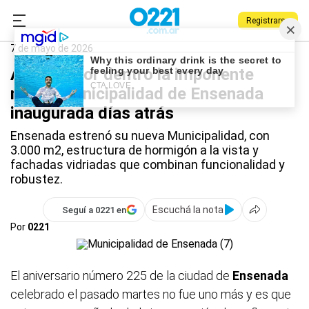
Registrarse
0221.com.ar
Ensenada
Ensenada
7 de mayo de 2026
Así luce por dentro la imponente
nueva Municipalidad de Ensenada
inaugurada días atrás
Ensenada estrenó su nueva Municipalidad, con
3.000 m2, estructura de hormigón a la vista y
fachadas vidriadas que combinan funcionalidad y
robustez.
Escuchá la nota
Seguí a 0221 en
Por
0221
El aniversario número 225 de la ciudad de
Ensenada
celebrado el pasado martes no fue uno más y es que