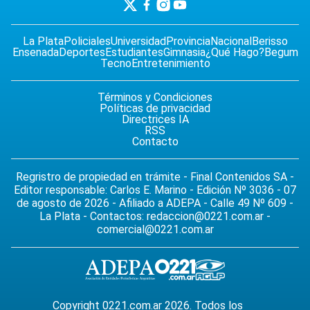
La Plata
Policiales
Universidad
Provincia
Nacional
Berisso
Ensenada
Deportes
Estudiantes
Gimnasia
¿Qué Hago?
Begum
Tecno
Entretenimiento
Términos y Condiciones
Políticas de privacidad
Directrices IA
RSS
Contacto
Regristro de propiedad en trámite - Final Contenidos SA -
Editor responsable: Carlos E. Marino - Edición Nº 3036 - 07
de agosto de 2026 - Afiliado a ADEPA - Calle 49 Nº 609 -
La Plata - Contactos:
redaccion@0221.com.ar
-
comercial@0221.com.ar
Copyright 0221.com.ar 2026. Todos los