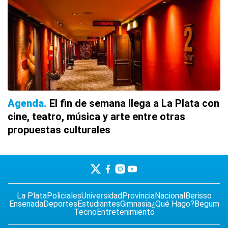
Agenda
El fin de semana llega a La Plata con
cine, teatro, música y arte entre otras
propuestas culturales
La Plata
Policiales
Universidad
Provincia
Nacional
Berisso
Ensenada
Deportes
Estudiantes
Gimnasia
¿Qué Hago?
Begum
Tecno
Entretenimiento