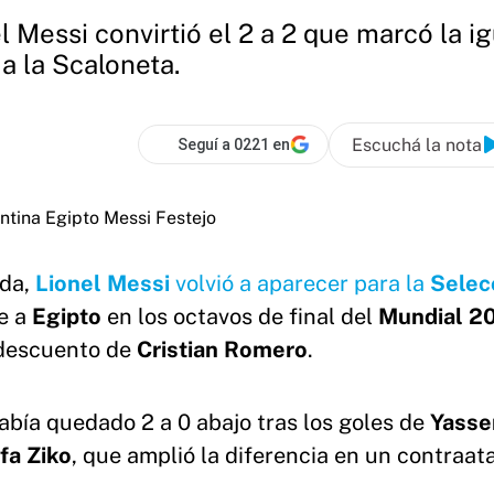
l Messi convirtió el 2 a 2 que marcó la ig
a la Scaloneta.
Escuchá la nota
Seguí a 0221 en
ada,
Lionel Messi
volvió a aparecer para la
Selec
te a
Egipto
en los octavos de final del
Mundial 2
 descuento de
Cristian Romero
.
abía quedado 2 a 0 abajo tras los goles de
Yasse
fa Ziko
, que amplió la diferencia en un contraa