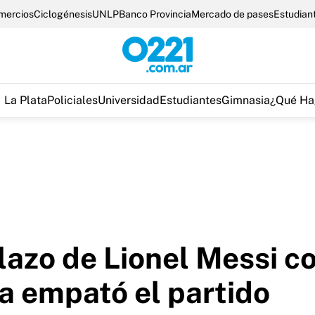
omercios
Ciclogénesis
UNLP
Banco Provincia
Mercado de pases
Estudian
La Plata
Policiales
Universidad
Estudiantes
Gimnasia
¿Qué Ha
olazo de Lionel Messi co
a empató el partido