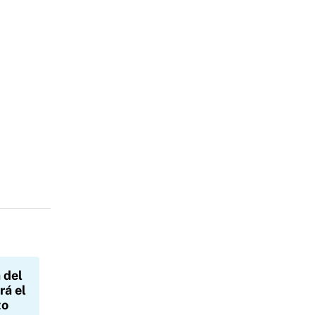
 del
rá el
to