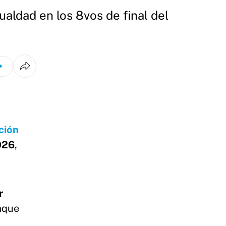
ualdad en los 8vos de final del
ción
026
,
r
taque