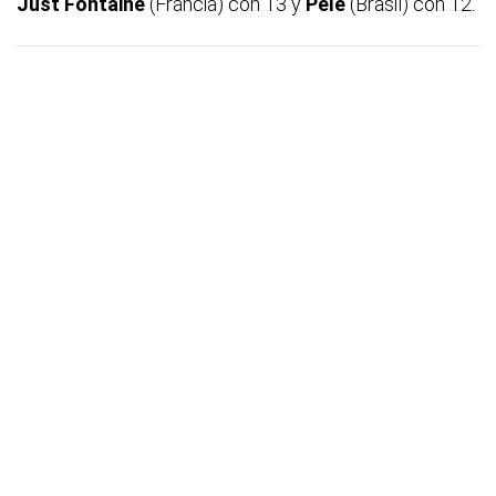
Just Fontaine
(Francia) con 13 y
Pelé
(Brasil) con 12.