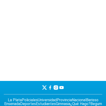
La Plata
Policiales
Universidad
Provincia
Nacional
Berisso
Ensenada
Deportes
Estudiantes
Gimnasia
¿Qué Hago?
Begum