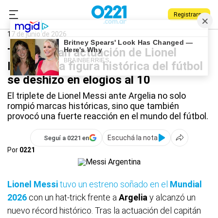
Registrarse
0221.com.ar
Deportes
Lionel Messi
17 de junio de 2026
Tras la gran actuación de Lionel
Messi, una figura histórica del fútbol
se deshizo en elogios al 10
El triplete de Lionel Messi ante Argelia no solo
rompió marcas históricas, sino que también
provocó una fuerte reacción en el mundo del fútbol.
Escuchá la nota
Seguí a 0221 en
Por
0221
Lionel
Messi
tuvo un estreno soñado en el
Mundial
2026
con un hat-trick frente a
Argelia
y alcanzó un
nuevo récord histórico. Tras la actuación del capitán