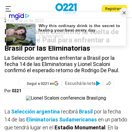
Registrarse
0221.com.ar
Deportes
Lionel Scaloni
24 de marzo de 2025
Lionel Scaloni confirmó la vuelta de
Rodrigo De Paul para enfrentar a
Brasil por las Eliminatorias
La Selección argentina enfrentar a Brasil por la
fecha 14 de las Eliminatorias y Lionel Scaloni
confirmó el esperado retorno de Rodrigo De Paul.
Escuchá la nota
Seguí a 0221 en
Por
0221
La
Selección argentina
recibirá
Brasil
por la fecha
14 de las
Eliminatorias Sudamericanas
en un partido
que tendrá lugar en el
Estadio
Monumental
. En la