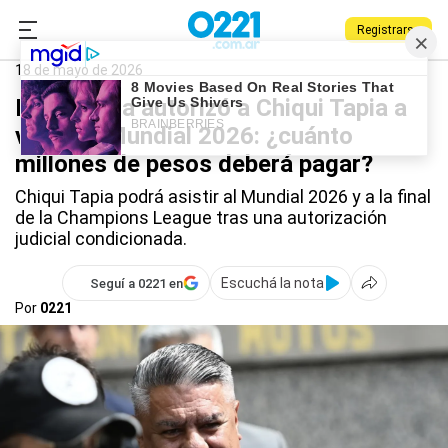
Registrarse
0221.com.ar
Deportes
Claudio Tapia
18 de mayo de 2026
La Justicia autorizó a Chiqui Tapia a
viajar al Mundial 2026: ¿cuánto
millones de pesos deberá pagar?
Chiqui Tapia podrá asistir al Mundial 2026 y a la final
de la Champions League tras una autorización
judicial condicionada.
Escuchá la nota
Seguí a 0221 en
Por
0221