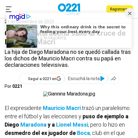
Registrarse
0221.com.ar
Deportes
Maradona
21 de noviembre de 2023
Giannina Maradona salió al cruce de
Mauricio Macri
La hija de Diego Maradona no se quedó callada tras
los dichos de Mauricio Macri contra su papá en
declaraciones televisivas.
Escuchá la nota
Seguí a 0221 en
Por
0221
El expresidente
Mauricio Macri
trazó un paralelismo
entre el fútbol y las elecciones y
puso de ejemplo a
Diego
Maradona
y a
Lionel Messi
, pero lo hizo en
desmedro del ex jugador de
Boca
, club en el que