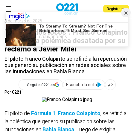
Registrarse
0221.com.ar
Deportes
Provincia
Franco Colapinto
8 de marzo de 2025
"Están todos locos": Franco Colapinto
habló de la polémica desatada por su
reclamo a Javier Milei
El piloto Franco Colapinto se refirió a la repercusión
que generó su publicación en redes sociales sobre
las inundaciones en Bahía Blanca.
Escuchá la nota
Seguí a 0221 en
Por
0221
El piloto de
Fórmula 1
,
Franco Colapinto
, se refirió a
la polémica que generó su publicación sobre las
inundaciones en
Bahía Blanca
. Luego de exigir a