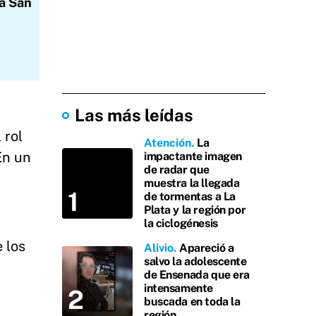
la San
Las más leídas
 rol
Atención
La
En un
impactante imagen
de radar que
muestra la llegada
de tormentas a La
Plata y la región por
la ciclogénesis
 los
Alivio
Apareció a
salvo la adolescente
de Ensenada que era
intensamente
buscada en toda la
región