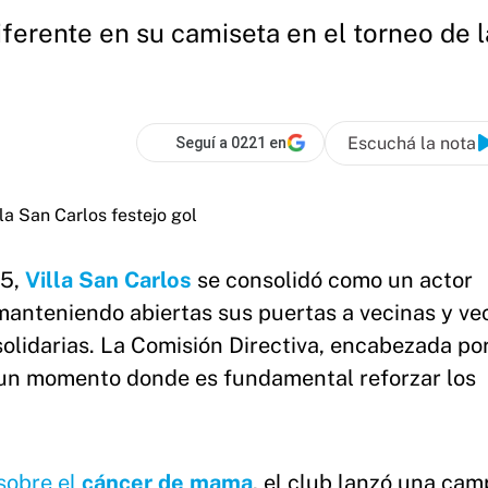
diferente en su camiseta en el torneo de 
Escuchá la nota
Seguí a 0221 en
25,
Villa San Carlos
se consolidó como un actor
manteniendo abiertas sus puertas a vecinas y vec
solidarias. La Comisión Directiva, encabezada po
n un momento donde es fundamental reforzar los
sobre el
cáncer de mama
, el club lanzó una ca