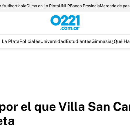
 frutihortícola
Clima en La Plata
UNLP
Banco Provincia
Mercado de pas
La Plata
Policiales
Universidad
Estudiantes
Gimnasia
¿Qué Ha
por el que Villa San Car
eta