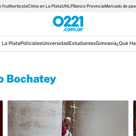
 frutihortícola
Clima en La Plata
UNLP
Banco Provincia
Mercado de pas
La Plata
Policiales
Universidad
Estudiantes
Gimnasia
¿Qué Ha
o Bochatey