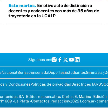
Este martes
Emotivo acto de distinción a
docentes y nodocentes con más de 35 años de
trayectoria en la UCALP
Siguenos en:
a
Nacional
Berisso
Ensenada
Deportes
Estudiantes
Gimnasia
¿Q
os y Condiciones
Políticas de privacidad
Directrices IA
RSS
Co
ontenidos SA - Editor responsable: Carlos E. Marino - Edición
Nº 609 - La Plata - Contactos:
redaccion@0221.com.ar
-
comer