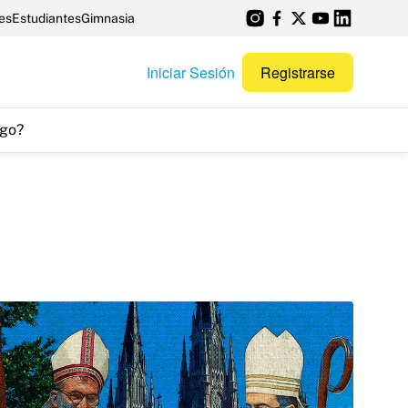
es
Estudiantes
Gimnasia
Iniciar Sesión
Registrarse
go?