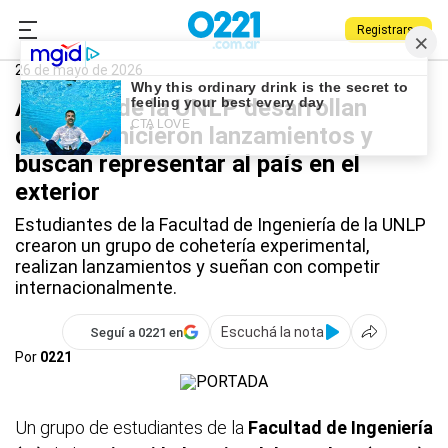
Registrarse
0221.com.ar
Universidad
UNLP
26 de mayo de 2026
Alumnos de la UNLP desarrollan
cohetes, hicieron lanzamientos y
buscan representar al país en el
exterior
Estudiantes de la Facultad de Ingeniería de la UNLP
crearon un grupo de cohetería experimental,
realizan lanzamientos y sueñan con competir
internacionalmente.
Escuchá la nota
Seguí a 0221 en
Por
0221
Un grupo de estudiantes de la
Facultad de Ingeniería