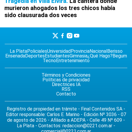
Tragedia en Villa Elvira
La cantera donde
murieron ahogados los tres chicos había
sido clausurada dos veces
La Plata
Policiales
Universidad
Provincia
Nacional
Berisso
Ensenada
Deportes
Estudiantes
Gimnasia
¿Qué Hago?
Begum
Tecno
Entretenimiento
Términos y Condiciones
Políticas de privacidad
Directrices IA
RSS
Contacto
Regristro de propiedad en trámite - Final Contenidos SA -
Editor responsable: Carlos E. Marino - Edición Nº 3036 - 07
de agosto de 2026 - Afiliado a ADEPA - Calle 49 Nº 609 -
La Plata - Contactos:
redaccion@0221.com.ar
-
comercial@0221.com.ar