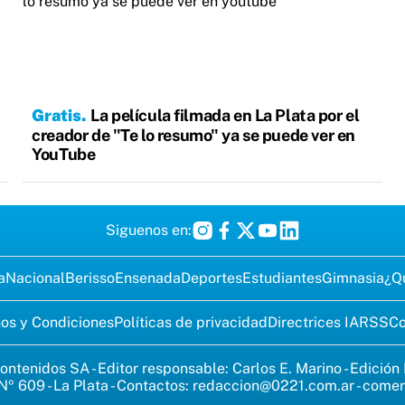
Gratis
La película filmada en La Plata por el
creador de "Te lo resumo" ya se puede ver en
YouTube
Siguenos en:
a
Nacional
Berisso
Ensenada
Deportes
Estudiantes
Gimnasia
¿Q
os y Condiciones
Políticas de privacidad
Directrices IA
RSS
Co
ontenidos SA - Editor responsable: Carlos E. Marino - Edición
Nº 609 - La Plata - Contactos:
redaccion@0221.com.ar
-
comer