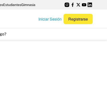
es
Estudiantes
Gimnasia
Iniciar Sesión
Registrarse
go?