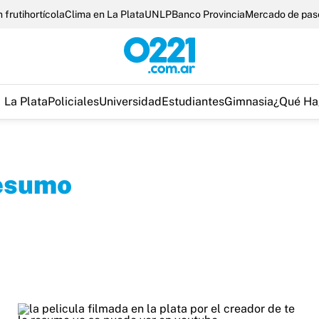
 frutihortícola
Clima en La Plata
UNLP
Banco Provincia
Mercado de pas
La Plata
Policiales
Universidad
Estudiantes
Gimnasia
¿Qué Ha
resumo