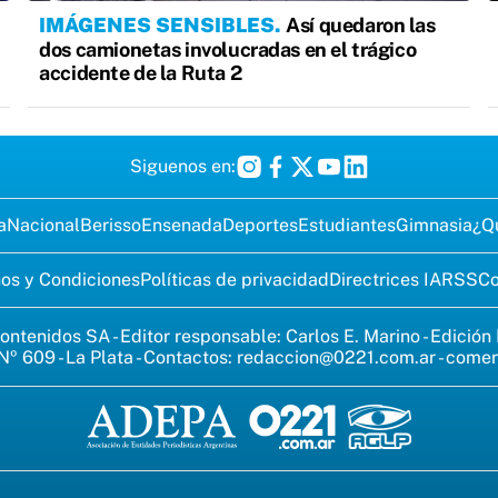
IMÁGENES SENSIBLES
Así quedaron las
dos camionetas involucradas en el trágico
accidente de la Ruta 2
Siguenos en:
a
Nacional
Berisso
Ensenada
Deportes
Estudiantes
Gimnasia
¿Q
os y Condiciones
Políticas de privacidad
Directrices IA
RSS
Co
ontenidos SA - Editor responsable: Carlos E. Marino - Edición
Nº 609 - La Plata - Contactos:
redaccion@0221.com.ar
-
comer