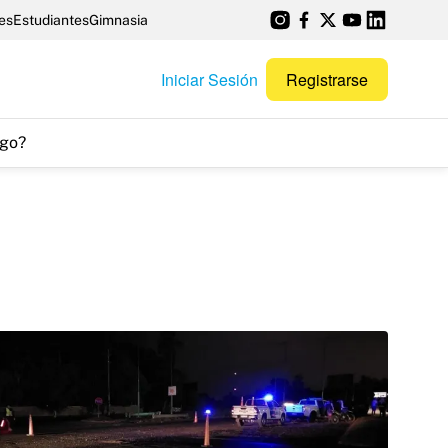
es
Estudiantes
Gimnasia
Iniciar Sesión
Registrarse
go?