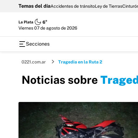
Temas del día
Accidentes de tránsito
Ley de Tierras
Cinturón
La Plata
6°
viernes 07 de agosto de 2026
Secciones
0221.com.ar
Tragedia en la Ruta 2
Noticias sobre
Traged