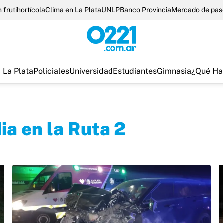
 frutihortícola
Clima en La Plata
UNLP
Banco Provincia
Mercado de pas
La Plata
Policiales
Universidad
Estudiantes
Gimnasia
¿Qué Ha
ia en la Ruta 2