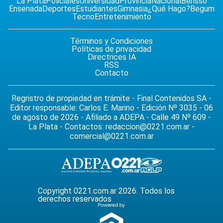
La Plata
Policiales
Universidad
Provincia
Nacional
Berisso
Ensenada
Deportes
Estudiantes
Gimnasia
¿Qué Hago?
Begum
Tecno
Entretenimiento
Términos y Condiciones
Políticas de privacidad
Directrices IA
RSS
Contacto
Regristro de propiedad en trámite - Final Contenidos SA -
Editor responsable: Carlos E. Marino - Edición Nº 3035 - 06
de agosto de 2026 - Afiliado a ADEPA - Calle 49 Nº 609 -
La Plata - Contactos:
redaccion@0221.com.ar
-
comercial@0221.com.ar
Copyright 0221.com.ar 2026. Todos los
derechos reservados