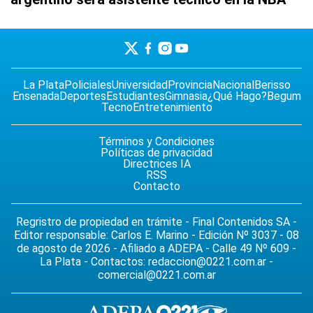
La Plata
Policiales
Universidad
Provincia
Nacional
Berisso
Ensenada
Deportes
Estudiantes
Gimnasia
¿Qué Hago?
Begum
Tecno
Entretenimiento
Términos y Condiciones
Políticas de privacidad
Directrices IA
RSS
Contacto
Regristro de propiedad en trámite - Final Contenidos SA -
Editor responsable: Carlos E. Marino - Edición Nº 3037 - 08
de agosto de 2026 - Afiliado a ADEPA - Calle 49 Nº 609 -
La Plata - Contactos:
redaccion@0221.com.ar
-
comercial@0221.com.ar