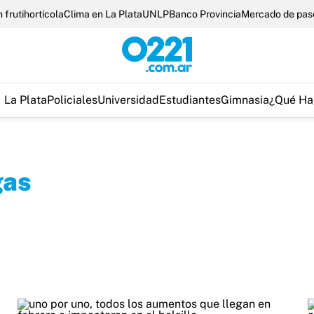
 frutihortícola
Clima en La Plata
UNLP
Banco Provincia
Mercado de pas
La Plata
Policiales
Universidad
Estudiantes
Gimnasia
¿Qué Ha
gas