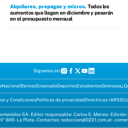
Alquileres, prepagas y micros
Todos los
aumentos que llegan en diciembre y pesarán
en el presupuesto mensual
Siguenos en:
a
Nacional
Berisso
Ensenada
Deportes
Estudiantes
Gimnasia
¿Q
os y Condiciones
Políticas de privacidad
Directrices IA
RSS
Co
ontenidos SA - Editor responsable: Carlos E. Marino - Edición
Nº 609 - La Plata - Contactos:
redaccion@0221.com.ar
-
comer