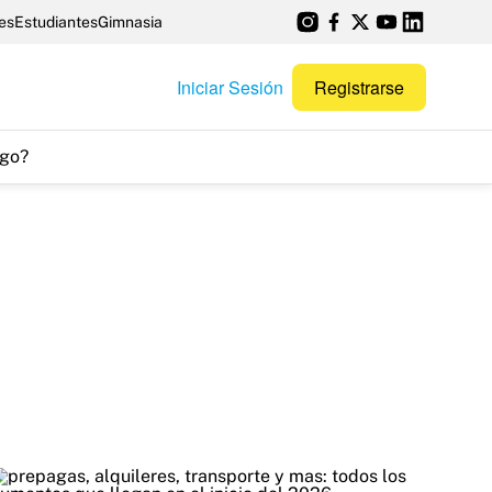
es
Estudiantes
Gimnasia
Iniciar Sesión
Registrarse
go?