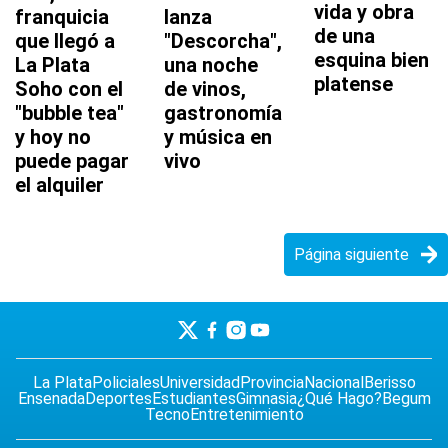
vida y obra
franquicia
lanza
de una
que llegó a
"Descorcha",
esquina bien
La Plata
una noche
platense
Soho con el
de vinos,
"bubble tea"
gastronomía
y hoy no
y música en
puede pagar
vivo
el alquiler
Página siguiente
La Plata
Policiales
Universidad
Provincia
Nacional
Berisso
Ensenada
Deportes
Estudiantes
Gimnasia
¿Qué Hago?
Begum
Tecno
Entretenimiento