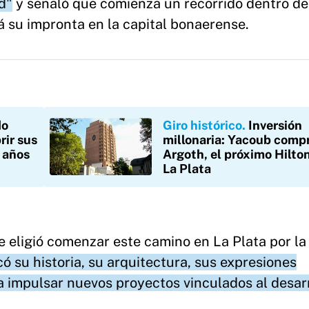
d"
y señaló que comienza un recorrido dentro de
rá su impronta en la capital bonaerense.
do
Giro histórico
Inversión
rir sus
millonaria: Yacoub comp
0 años
Argoth, el próximo Hilto
La Plata
e eligió comenzar este camino en La Plata por la
ó su historia, su arquitectura, sus expresiones
ra impulsar nuevos proyectos vinculados al desar