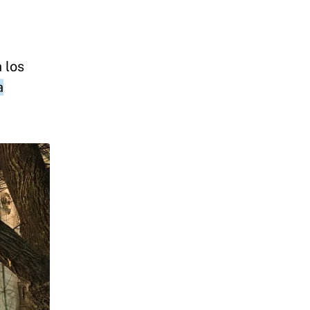
 los
a