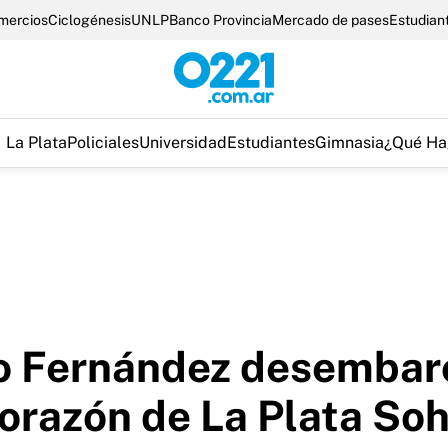
omercios
Ciclogénesis
UNLP
Banco Provincia
Mercado de pases
Estudian
La Plata
Policiales
Universidad
Estudiantes
Gimnasia
¿Qué Ha
to Fernández desembar
corazón de La Plata So