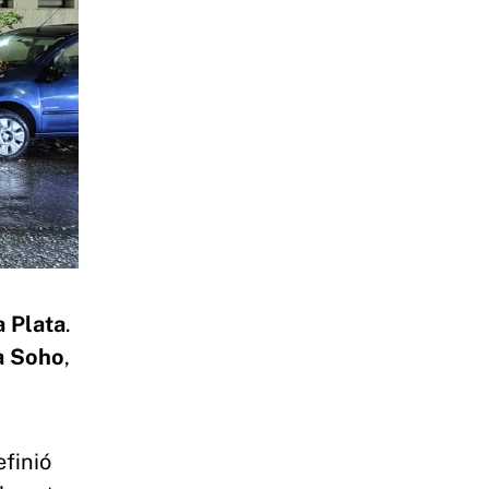
a Plata
.
a Soho
,
efinió