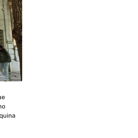
ue
no
squina