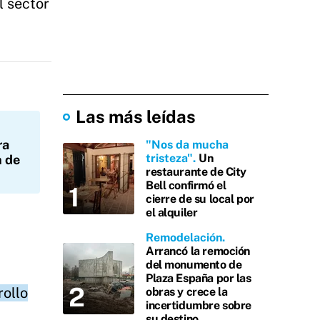
l sector
Las más leídas
ra
"Nos da mucha
tristeza"
Un
n de
restaurante de City
Bell confirmó el
cierre de su local por
el alquiler
Remodelación
Arrancó la remoción
del monumento de
Plaza España por las
rollo
obras y crece la
incertidumbre sobre
su destino