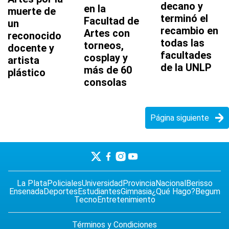
decano y
en la
muerte de
terminó el
Facultad de
un
recambio en
Artes con
reconocido
todas las
torneos,
docente y
facultades
cosplay y
artista
de la UNLP
más de 60
plástico
consolas
Página siguiente
La Plata
Policiales
Universidad
Provincia
Nacional
Berisso
Ensenada
Deportes
Estudiantes
Gimnasia
¿Qué Hago?
Begum
Tecno
Entretenimiento
Términos y Condiciones