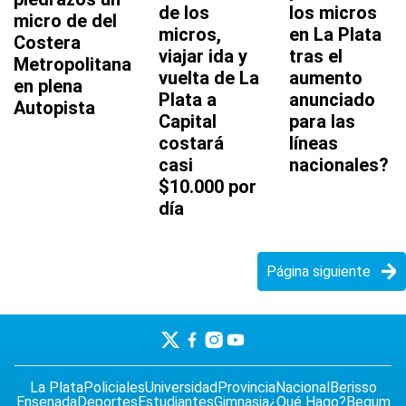
de los
los micros
micro de del
micros,
en La Plata
Costera
viajar ida y
tras el
Metropolitana
vuelta de La
aumento
en plena
Plata a
anunciado
Autopista
Capital
para las
costará
líneas
casi
nacionales?
$10.000 por
día
Página siguiente
La Plata
Policiales
Universidad
Provincia
Nacional
Berisso
Ensenada
Deportes
Estudiantes
Gimnasia
¿Qué Hago?
Begum