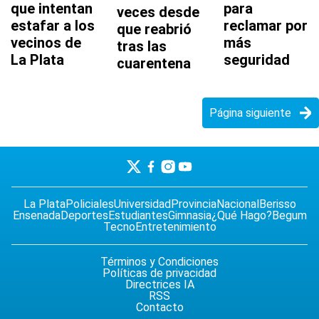
que intentan
para
veces desde
estafar a los
reclamar por
que reabrió
vecinos de
más
tras las
La Plata
seguridad
cuarentena
Página siguiente
La Plata
Policiales
Universidad
Provincia
Nacional
Berisso
Ensenada
Deportes
Estudiantes
Gimnasia
¿Qué Hago?
Begum
Tecno
Entretenimiento
Términos y Condiciones
Políticas de privacidad
Directrices IA
RSS
Contacto