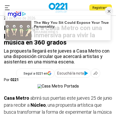
Registrarse
0221.com.ar
Qué Hago
Casa Metro
23 de junio de 2026
Núcleo llega a Casa Metro con una
propuesta inmersiva para vivir la
música en 360 grados
La propuesta llegará este jueves a Casa Metro con
una disposición circular que acercará artistas y
asistentes en una misma escena.
Escuchá la nota
Seguí a 0221 en
Por
0221
Casa Metro
abrirá sus puertas este jueves 25 de junio
para recibir a
Núcleo
, una propuesta artística que
busca transformar la forma de experimentar la música