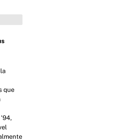
us
la
s que
a
 '94,
vel
ualmente