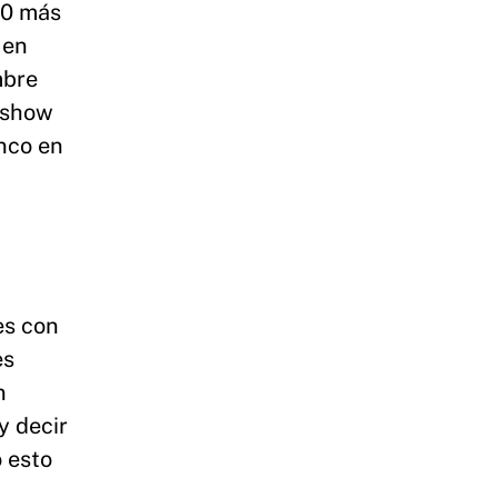
20 más
 en
mbre
n show
nco en
es con
es
n
y decir
o esto