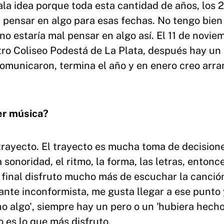
ala idea porque toda esta cantidad de años, los 
l pensar en algo para esas fechas. No tengo bien
no estaría mal pensar en algo así. El 11 de novie
atro Coliseo Podestá de La Plata, después hay u
omunicaron, termina el año y en enero creo arra
er música?
trayecto. El trayecto es mucha toma de decision
 sonoridad, el ritmo, la forma, las letras, entonc
l final disfruto mucho más de escuchar la canció
nte inconformista, me gusta llegar a ese punto 
ho algo', siempre hay un pero o un 'hubiera hech
o es lo que más disfruto.