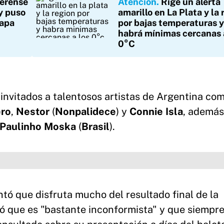
erense
Atención
Rige un alerta
y puso
amarillo en La Plata y la 
tapa
por bajas temperaturas y
habrá mínimas cercanas 
0°C
 invitados a talentosos artistas de Argentina com
ro
,
Nestor
(
Nonpalidece
) y
Connie Isla
, además
Paulinho Moska
(
Brasil
).
ntó que disfruta mucho del resultado final de la
ó que es "bastante inconformista" y que siempr