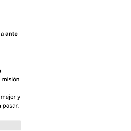
ca ante
a
 misión
 mejor y
 pasar.