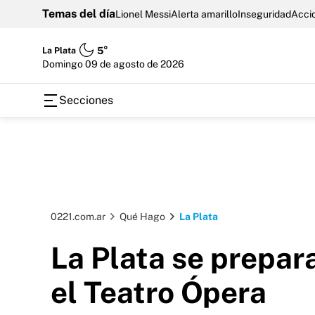
Temas del día
Lionel Messi
Alerta amarillo
Inseguridad
Accid
La Plata
5°
domingo 09 de agosto de 2026
Secciones
0221.com.ar
Qué Hago
La Plata
La Plata se prepar
el Teatro Ópera