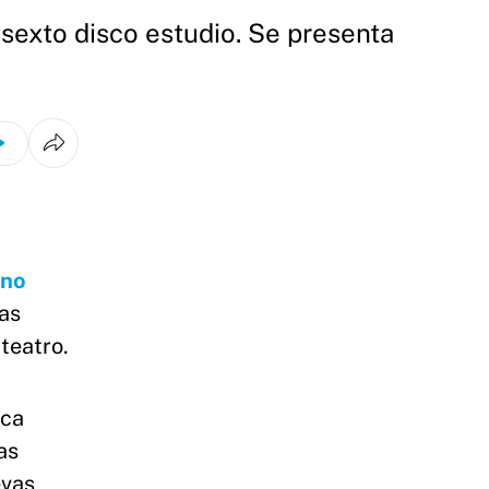
 sexto disco estudio. Se presenta
ano
Las
 teatro.
oca
as
evas