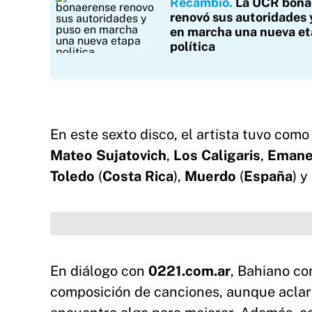
Recambio
La UCR bona
renovó sus autoridades 
en marcha una nueva e
política
En este sexto disco, el artista tuvo como
Mateo Sujatovich
,
Los Caligaris
,
Emane
Toledo
(
Costa Rica
),
Muerdo
(
España
) y
En diálogo con
0221.com.ar
, Bahiano co
composición de canciones, aunque aclar