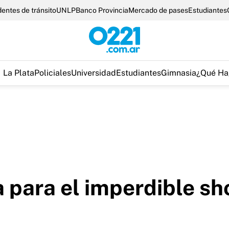
entes de tránsito
UNLP
Banco Provincia
Mercado de pases
Estudiantes
La Plata
Policiales
Universidad
Estudiantes
Gimnasia
¿Qué Ha
a para el imperdible s