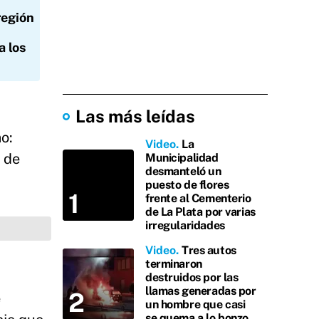
región
a los
Las más leídas
o:
Video
La
 de
Municipalidad
desmanteló un
puesto de flores
frente al Cementerio
de La Plata por varias
irregularidades
Video
Tres autos
terminaron
destruidos por las
llamas generadas por
e
un hombre que casi
se quema a lo bonzo