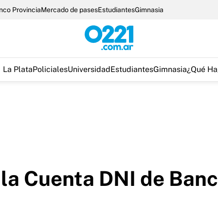
nco Provincia
Mercado de pases
Estudiantes
Gimnasia
La Plata
Policiales
Universidad
Estudiantes
Gimnasia
¿Qué Ha
la Cuenta DNI de Banco