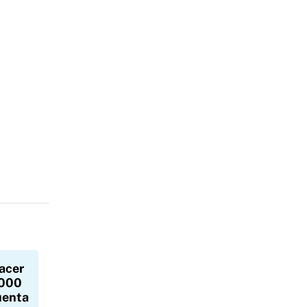
acer
.000
uenta