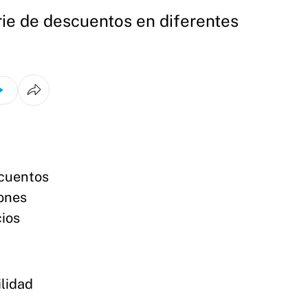
erie de descuentos en diferentes
scuentos
iones
cios
ilidad