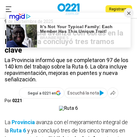
Registrarse
0221.com.ar
Provincia
Ruta 6
9 de septiembre de 2025
La Provincia avanza con obras en la
Ruta 6 y ya concluyó tres tramos
clave
La Provincia informó que se completaron 97 de los
140 km del trabajo sobre la Ruta 6. La obra incluye
repavimentación, mejoras en puentes y nueva
señalización.
Escuchá la nota
Seguí a 0221 en
Por
0221
La
Provincia
avanza con el mejoramiento integral de
la
Ruta 6
y ya concluyó tres de los cinco tramos en