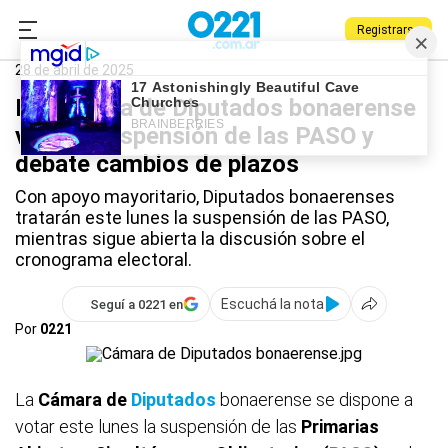
Registrarse
0221.com.ar
Provincia
Diputados
28 de abril de 2025
La Cámara de Diputados bonaerense
vota la suspensión de las PASO y
debate cambios de plazos
Con apoyo mayoritario, Diputados bonaerenses
tratarán este lunes la suspensión de las PASO,
mientras sigue abierta la discusión sobre el
cronograma electoral.
Escuchá la nota
Seguí a 0221 en
Por
0221
La
Cámara de
Diputados
bonaerense se dispone a
votar este lunes la suspensión de las
Primarias