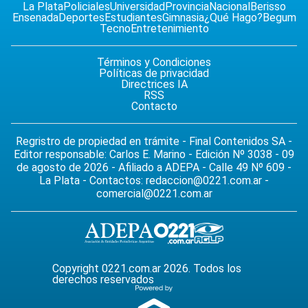
La Plata
Policiales
Universidad
Provincia
Nacional
Berisso
Ensenada
Deportes
Estudiantes
Gimnasia
¿Qué Hago?
Begum
Tecno
Entretenimiento
Términos y Condiciones
Políticas de privacidad
Directrices IA
RSS
Contacto
Regristro de propiedad en trámite - Final Contenidos SA -
Editor responsable: Carlos E. Marino - Edición Nº 3038 - 09
de agosto de 2026 - Afiliado a ADEPA - Calle 49 Nº 609 -
La Plata - Contactos:
redaccion@0221.com.ar
-
comercial@0221.com.ar
Copyright 0221.com.ar 2026. Todos los
derechos reservados