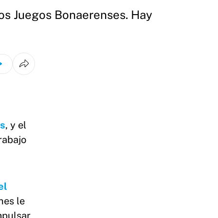
mos Juegos Bonaerenses. Hay
s
, y el
rabajo
el
nes le
mpulsar