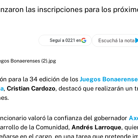
nzaron las inscripciones para los próxi
Escuchá la nota
Seguí a 0221 en
ión para la 34 edición de los
Juegos Bonaerense
ia
,
Cristian Cardozo
, destacó que realizarán un t
nes.
funcionario valoró la confianza del gobernador
Ax
sarrollo de la Comunidad,
Andrés Larroque
, quie
eñarse en el cargo, en una tarea que pretende i