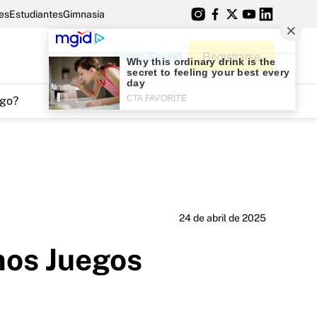
es
Estudiantes
Gimnasia
Iniciar Sesión
Registrarse
go?
24 de abril de 2025
imos Juegos