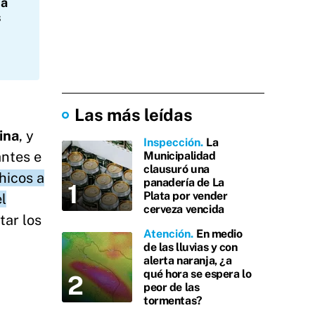
ta
s
Las más leídas
ina
, y
Inspección
La
antes e
Municipalidad
clausuró una
hicos a
panadería de La
Plata por vender
el
cerveza vencida
ar los
Atención
En medio
de las lluvias y con
alerta naranja, ¿a
qué hora se espera lo
peor de las
tormentas?