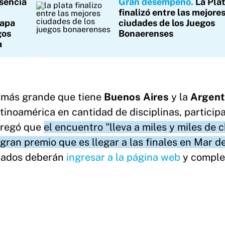
esencia
Gran desempeño
La Pla
finalizó entre las mejore
tapa
ciudades de los Juegos
gos
Bonaerenses
a
l "más grande que tiene
Buenos Aires
y la
Argent
inoamérica en cantidad de disciplinas, particip
gregó que
el encuentro "lleva a miles y miles de c
l gran premio que es llegar a las finales en Mar d
resados deberán
ingresar a la página web
y complet