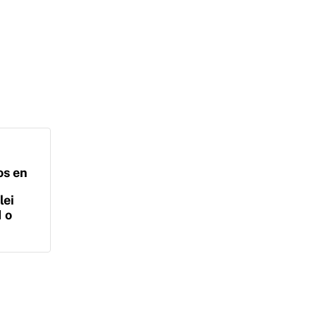
os en
lei
I o