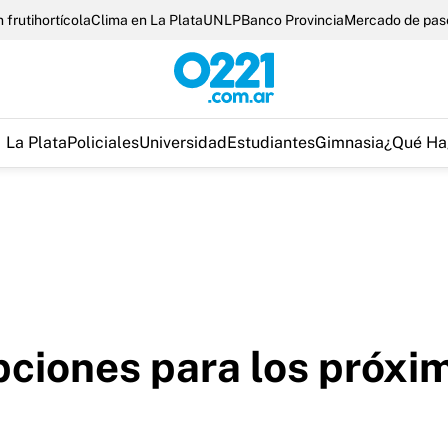
 frutihortícola
Clima en La Plata
UNLP
Banco Provincia
Mercado de pas
La Plata
Policiales
Universidad
Estudiantes
Gimnasia
¿Qué Ha
ipciones para los próx