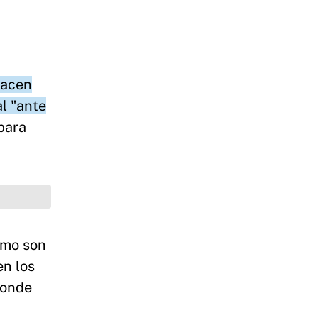
hacen
al "ante
para
omo son
en los
donde