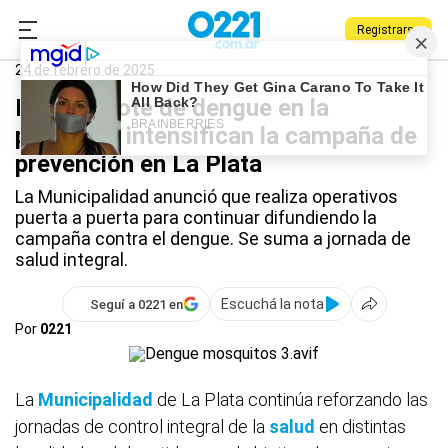
Registrarse
0221.com.ar
Dengue
24 de febrero de 2025
Primer brote de dengue en la
provincia: intensifican la campaña de
prevención en La Plata
La Municipalidad anunció que realiza operativos
puerta a puerta para continuar difundiendo la
campaña contra el dengue. Se suma a jornada de
salud integral.
Escuchá la nota
Seguí a 0221 en
Por
0221
La
Municipalidad
de La Plata continúa reforzando las
jornadas de control integral de la
salud
en distintas