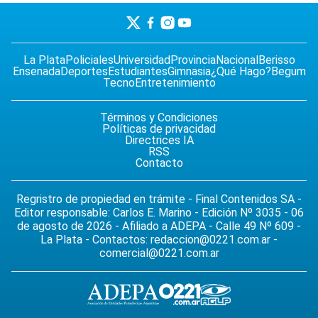
La Plata
Policiales
Universidad
Provincia
Nacional
Berisso
Ensenada
Deportes
Estudiantes
Gimnasia
¿Qué Hago?
Begum
Tecno
Entretenimiento
Términos y Condiciones
Políticas de privacidad
Directrices IA
RSS
Contacto
Regristro de propiedad en trámite - Final Contenidos SA -
Editor responsable: Carlos E. Marino - Edición Nº 3035 - 06
de agosto de 2026 - Afiliado a ADEPA - Calle 49 Nº 609 -
La Plata - Contactos:
redaccion@0221.com.ar
-
comercial@0221.com.ar