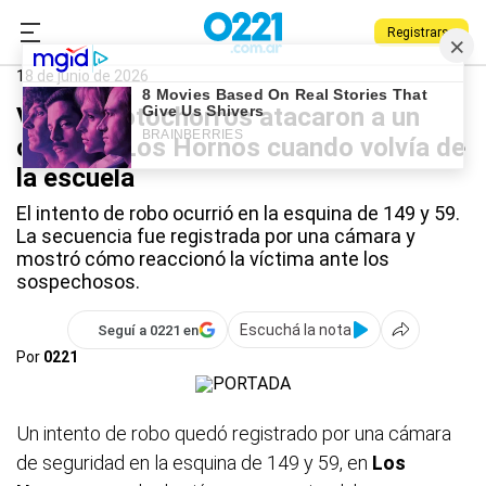
Registrarse
0221.com.ar
Policiales
Los Hornos
18 de junio de 2026
Video: motochorros atacaron a un
chico en Los Hornos cuando volvía de
la escuela
El intento de robo ocurrió en la esquina de 149 y 59.
La secuencia fue registrada por una cámara y
mostró cómo reaccionó la víctima ante los
sospechosos.
Escuchá la nota
Seguí a 0221 en
Por
0221
Un intento de robo quedó registrado por una cámara
de seguridad en la esquina de 149 y 59, en
Los