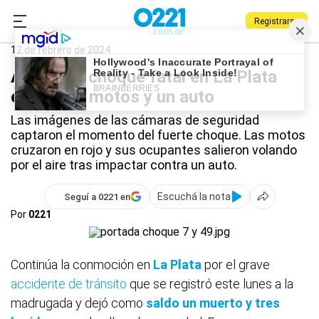
Registrarse
0221.com.ar
Policiales
La Plata
12 de febrero de 2024
Así fue el choque fatal en La Plata
entre dos motos y un auto
Las imágenes de las cámaras de seguridad
captaron el momento del fuerte choque. Las motos
cruzaron en rojo y sus ocupantes salieron volando
por el aire tras impactar contra un auto.
Escuchá la nota
Seguí a 0221 en
Por
0221
Continúa la conmoción en
La Plata
por el grave
accidente de tránsito
que se registró este lunes a la
madrugada y dejó como
saldo un muerto y tres