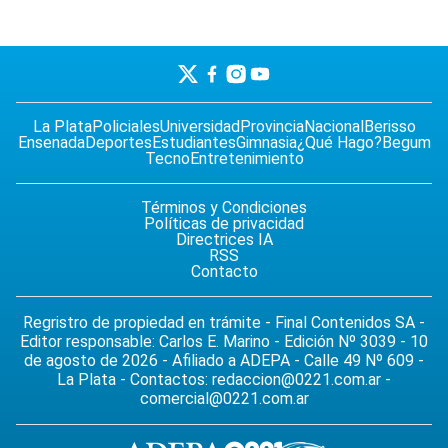
La Plata
Policiales
Universidad
Provincia
Nacional
Berisso
Ensenada
Deportes
Estudiantes
Gimnasia
¿Qué Hago?
Begum
Tecno
Entretenimiento
Términos y Condiciones
Políticas de privacidad
Directrices IA
RSS
Contacto
Regristro de propiedad en trámite - Final Contenidos SA -
Editor responsable: Carlos E. Marino - Edición Nº 3039 - 10
de agosto de 2026 - Afiliado a ADEPA - Calle 49 Nº 609 -
La Plata - Contactos:
redaccion@0221.com.ar
-
comercial@0221.com.ar