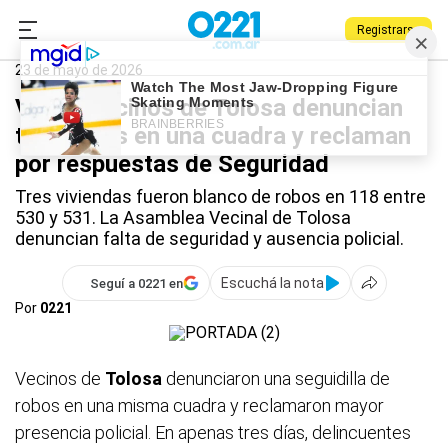
Registrarse
0221.com.ar
Policiales
Tolosa
23 de mayo de 2026
Video: vecinos de Tolosa denuncian
tres robos en una cuadra y reclaman
por respuestas de Seguridad
Tres viviendas fueron blanco de robos en 118 entre
530 y 531. La Asamblea Vecinal de Tolosa
denuncian falta de seguridad y ausencia policial.
Escuchá la nota
Seguí a 0221 en
Por
0221
Vecinos de
Tolosa
denunciaron una seguidilla de
robos en una misma cuadra y reclamaron mayor
presencia policial. En apenas tres días, delincuentes