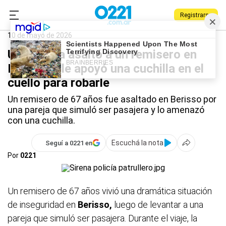
Registrarse
0221.com.ar
Policiales
Berisso
10 de mayo de 2026
Una pareja asaltó a un remisero en
Berisso y le apoyó una cuchilla en el
cuello para robarle
Un remisero de 67 años fue asaltado en Berisso por
una pareja que simuló ser pasajera y lo amenazó
con una cuchilla.
Escuchá la nota
Seguí a 0221 en
Por
0221
Un remisero de 67 años vivió una dramática situación
de inseguridad en
Berisso,
luego de levantar a una
pareja que simuló ser pasajera. Durante el viaje, la