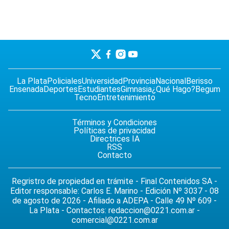
La Plata
Policiales
Universidad
Provincia
Nacional
Berisso
Ensenada
Deportes
Estudiantes
Gimnasia
¿Qué Hago?
Begum
Tecno
Entretenimiento
Términos y Condiciones
Políticas de privacidad
Directrices IA
RSS
Contacto
Regristro de propiedad en trámite - Final Contenidos SA -
Editor responsable: Carlos E. Marino - Edición Nº 3037 - 08
de agosto de 2026 - Afiliado a ADEPA - Calle 49 Nº 609 -
La Plata - Contactos:
redaccion@0221.com.ar
-
comercial@0221.com.ar