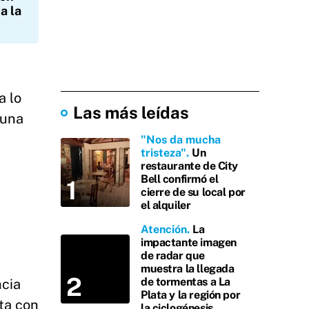
a la
a lo
Las más leídas
 una
"Nos da mucha
tristeza"
Un
restaurante de City
Bell confirmó el
cierre de su local por
el alquiler
Atención
La
impactante imagen
de radar que
muestra la llegada
de tormentas a La
ncia
Plata y la región por
ta con
la ciclogénesis