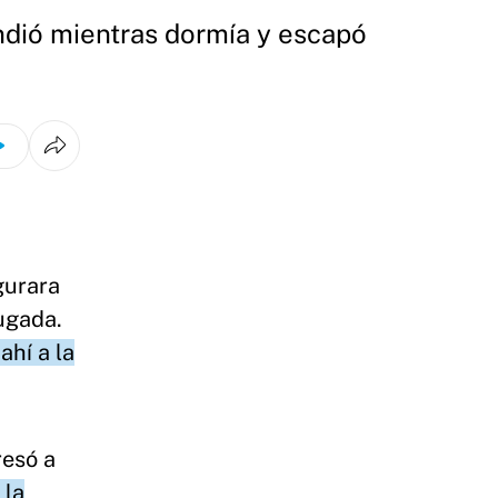
ndió mientras dormía y escapó
gurara
ugada.
ahí a la
resó a
 la