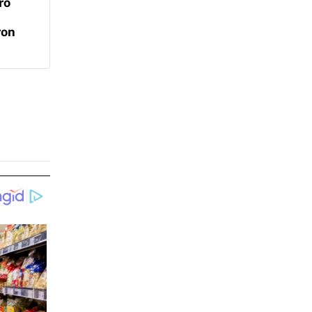
ro
ron