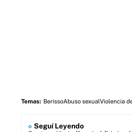
Temas:
Berisso
Abuso sexual
Violencia d
Seguí Leyendo