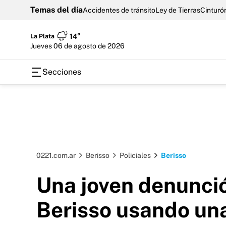
Temas del día
Accidentes de tránsito
Ley de Tierras
Cinturón
La Plata
14°
jueves 06 de agosto de 2026
Secciones
0221.com.ar
Berisso
Policiales
Berisso
Una joven denunció
Berisso usando una