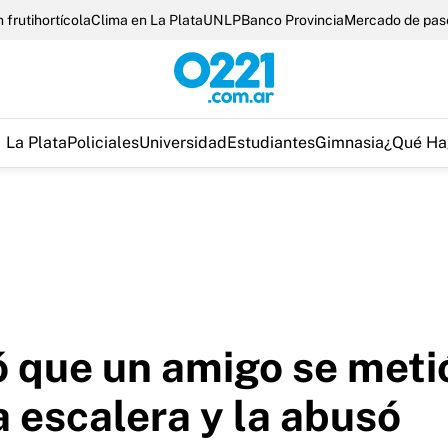
 frutihortícola
Clima en La Plata
UNLP
Banco Provincia
Mercado de pas
La Plata
Policiales
Universidad
Estudiantes
Gimnasia
¿Qué Ha
 que un amigo se metió
 escalera y la abusó