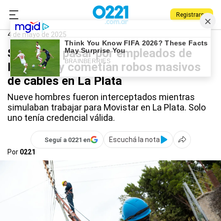
Registrarse
0221.com.ar
Policiales
Movistar
4 de mayo de 2025
Se hacían pasar por empleados de
Movistar y cometían robos masivos
de cables en La Plata
Nueve hombres fueron interceptados mientras
simulaban trabajar para Movistar en La Plata. Solo
uno tenía credencial válida.
Escuchá la nota
Seguí a 0221 en
Por
0221