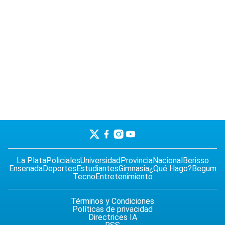
La Plata
Policiales
Universidad
Provincia
Nacional
Berisso
Ensenada
Deportes
Estudiantes
Gimnasia
¿Qué Hago?
Begum
Tecno
Entretenimiento
Términos y Condiciones
Políticas de privacidad
Directrices IA