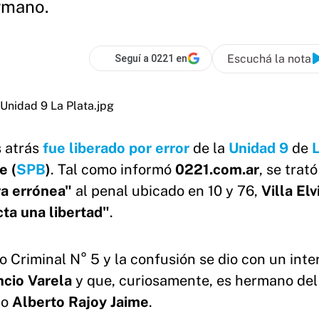
ermano.
Escuchá la nota
Seguí a 0221 en
s atrás
fue liberado por error
de la
Unidad 9
de
L
e (
SPB
)
. Tal como informó
0221.com.ar
, se trat
a errónea"
al penal ubicado en 10 y 76,
Villa Elv
ta una libertad"
.
lo Criminal N° 5 y la confusión se dio con un int
ncio Varela
y que, curiosamente, es hermano del
mo
Alberto Rajoy Jaime
.