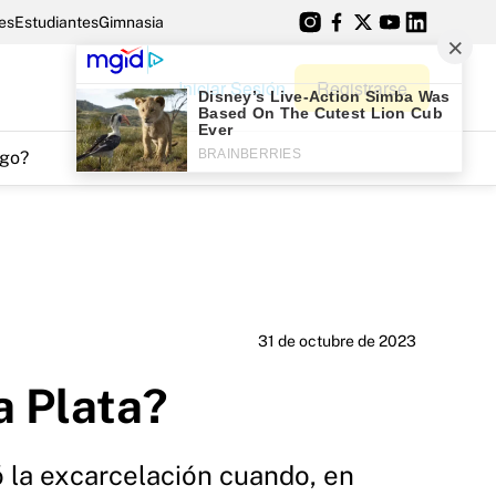
es
Estudiantes
Gimnasia
Iniciar Sesión
Registrarse
go?
31 de octubre de 2023
a Plata?
ió la excarcelación cuando, en