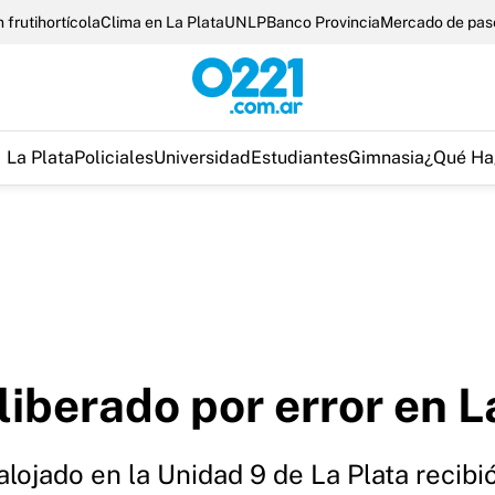
 frutihortícola
Clima en La Plata
UNLP
Banco Provincia
Mercado de pas
La Plata
Policiales
Universidad
Estudiantes
Gimnasia
¿Qué Ha
liberado por error en L
alojado en la Unidad 9 de La Plata recib