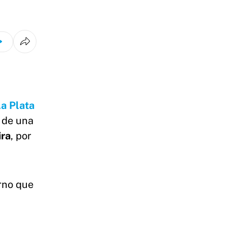
a Plata
ó de una
ira
, por
erno que