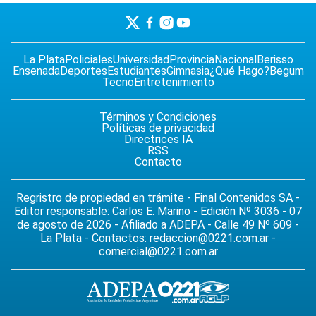
La Plata
Policiales
Universidad
Provincia
Nacional
Berisso
Ensenada
Deportes
Estudiantes
Gimnasia
¿Qué Hago?
Begum
Tecno
Entretenimiento
Términos y Condiciones
Políticas de privacidad
Directrices IA
RSS
Contacto
Regristro de propiedad en trámite - Final Contenidos SA -
Editor responsable: Carlos E. Marino - Edición Nº 3036 - 07
de agosto de 2026 - Afiliado a ADEPA - Calle 49 Nº 609 -
La Plata - Contactos:
redaccion@0221.com.ar
-
comercial@0221.com.ar