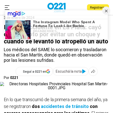
Registrarse
0221.com.ar
Policiales
La Plata
3 de enero de 2024
Insólito accidente en La Plata: cayó
de una moto por evitar un choque y
cuando se levantó lo atropelló un auto
Los médicos del SAME lo socorrieron y trasladaron
hacia el San Martín, donde quedó en observación
por las lesiones sufridas.
Escuchá la nota
Seguí a 0221 en
Por
0221
En lo que transcurrió de la primera semana del año, ya
se registraron
dos
accidentes de tránsito
con