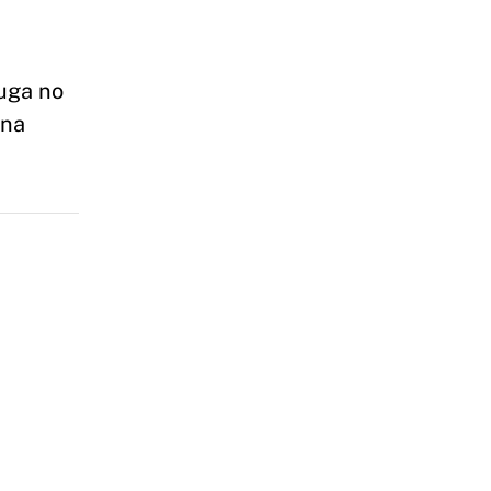
fuga no
una