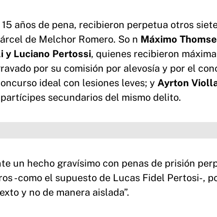
15 años de pena, recibieron perpetua otros siet
cárcel de Melchor Romero. So
n
Máximo Thomsen
i y Luciano
Pertossi
, quienes recibieron máxim
ravado por su comisión por alevosía y por el co
ncurso ideal con lesiones leves; y
Ayr
ton Violl
partícipes secundarios del mismo delito.
nte un hecho gravísimo con penas de prisión per
os -como el supuesto de Lucas Fidel Pertosi-, po
exto y no de manera aislada”.