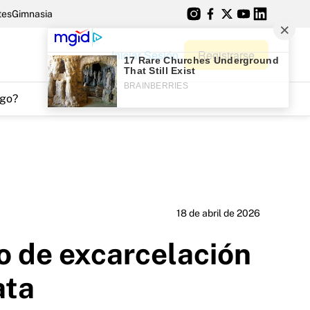
tes
Gimnasia
Iniciar Sesión
Registrarse
go?
18 de abril de 2026
o de excarcelación
ata