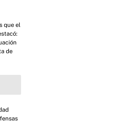
s que el
estacó:
luación
ta de
idad
efensas