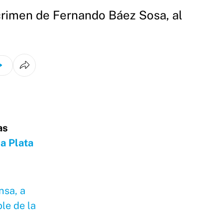
 crimen de Fernando Báez Sosa, al
as
a Plata
nsa, a
le de la