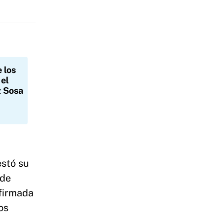
 los
 el
z Sosa
estó su
 de
nfirmada
os