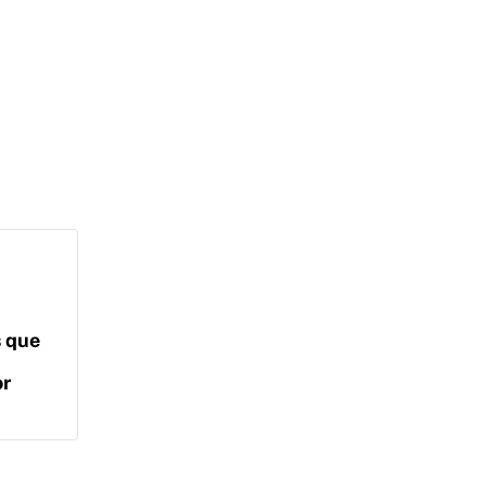
s que
or