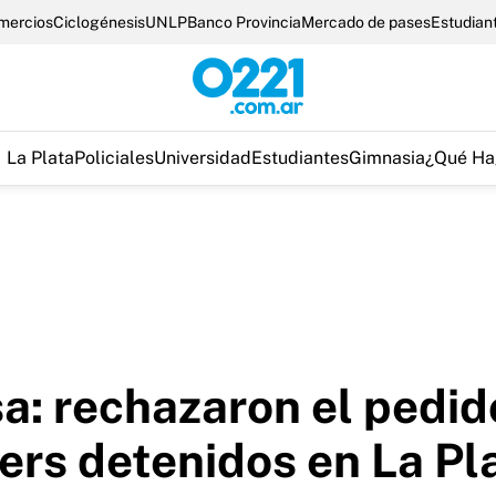
omercios
Ciclogénesis
UNLP
Banco Provincia
Mercado de pases
Estudian
La Plata
Policiales
Universidad
Estudiantes
Gimnasia
¿Qué Ha
: rechazaron el pedid
iers detenidos en La Pl