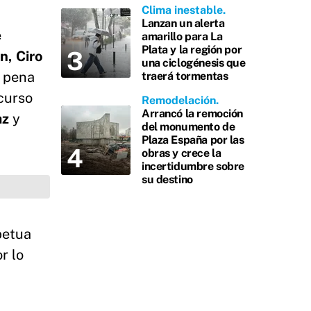
Clima inestable
Lanzan un alerta
e
amarillo para La
Plata y la región por
, Ciro
una ciclogénesis que
a pena
traerá tormentas
ncurso
Remodelación
Arrancó la remoción
az
y
del monumento de
Plaza España por las
obras y crece la
incertidumbre sobre
su destino
petua
r lo