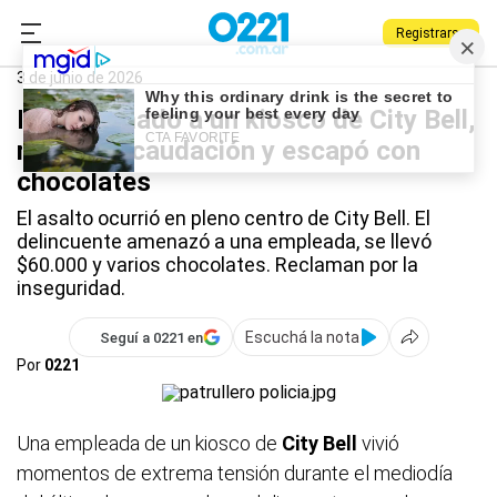
Registrarse
0221.com.ar
Policiales
City Bell
3 de junio de 2026
Entró armado a un kiosco de City Bell,
robó la recaudación y escapó con
chocolates
El asalto ocurrió en pleno centro de City Bell. El
delincuente amenazó a una empleada, se llevó
$60.000 y varios chocolates. Reclaman por la
inseguridad.
Escuchá la nota
Seguí a 0221 en
Por
0221
Una empleada de un kiosco de
City Bell
vivió
momentos de extrema tensión durante el mediodía