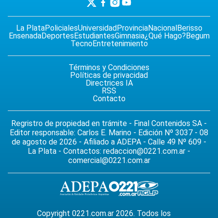
La Plata
Policiales
Universidad
Provincia
Nacional
Berisso
Ensenada
Deportes
Estudiantes
Gimnasia
¿Qué Hago?
Begum
Tecno
Entretenimiento
Términos y Condiciones
Políticas de privacidad
Directrices IA
RSS
Contacto
Regristro de propiedad en trámite - Final Contenidos SA -
Editor responsable: Carlos E. Marino - Edición Nº 3037 - 08
de agosto de 2026 - Afiliado a ADEPA - Calle 49 Nº 609 -
La Plata - Contactos:
redaccion@0221.com.ar
-
comercial@0221.com.ar
Copyright 0221.com.ar 2026. Todos los