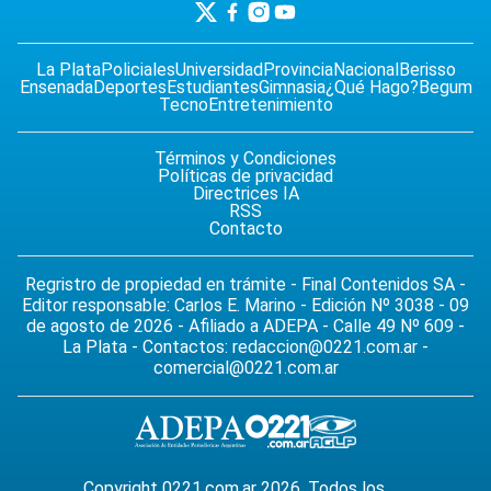
La Plata
Policiales
Universidad
Provincia
Nacional
Berisso
Ensenada
Deportes
Estudiantes
Gimnasia
¿Qué Hago?
Begum
Tecno
Entretenimiento
Términos y Condiciones
Políticas de privacidad
Directrices IA
RSS
Contacto
Regristro de propiedad en trámite - Final Contenidos SA -
Editor responsable: Carlos E. Marino - Edición Nº 3038 - 09
de agosto de 2026 - Afiliado a ADEPA - Calle 49 Nº 609 -
La Plata - Contactos:
redaccion@0221.com.ar
-
comercial@0221.com.ar
Copyright 0221.com.ar 2026. Todos los