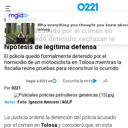
0221.com.ar
Policiales
Tolosa
8 de junio de 2026
El policía acusado por el crimen en
Tolosa quedó detenido: rechazan la
hipótesis de legítima defensa
El policía quedó formalmente detenido por el
homicidio de un motociclista en Tolosa mientras la
fiscalía reúne pruebas para reconstruir lo ocurrido.
Escuchá la nota
Seguí a 0221 en
Por
0221
Autor:
Foto: Ignacio Amiconi | AGLP
La Justicia ordenó la detención del policía acusado
por el crimen en
Tolosa
y consideró que, en esta