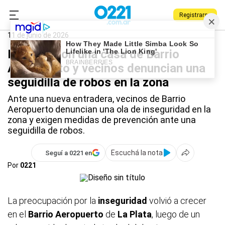
Registrarse
0221.com.ar
Policiales
Barrio Aeropuerto
11 de junio de 2026
Desvalijaron una casa de Barrio
Aeropuerto y vecinos denuncian una
seguidilla de robos en la zona
Ante una nueva entradera, vecinos de Barrio
Aeropuerto denuncian una ola de inseguridad en la
zona y exigen medidas de prevención ante una
seguidilla de robos.
Escuchá la nota
Seguí a 0221 en
Por
0221
La preocupación por la
inseguridad
volvió a crecer
en el
Barrio Aeropuerto
de
La Plata
, luego de un