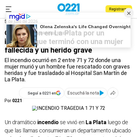
Registrarse
0221.com.ar
La Plata
La Plata
5 de julio de 2026
Conmoción en La Plata por un
incendio que terminó con una mujer
fallecida y un herido grave
El incendio ocurrió en 2 entre 71 y 72 donde una
mujer murió y un hombre fue rescatado con graves
heridas y fue trasladado al Hospital San Martín de
La Plata.
Escuchá la nota
Seguí a 0221 en
Por
0221
Un dramático
incendio
se vivió en
La Plata
luego de
que las llamas consumieran un departamento ubicado