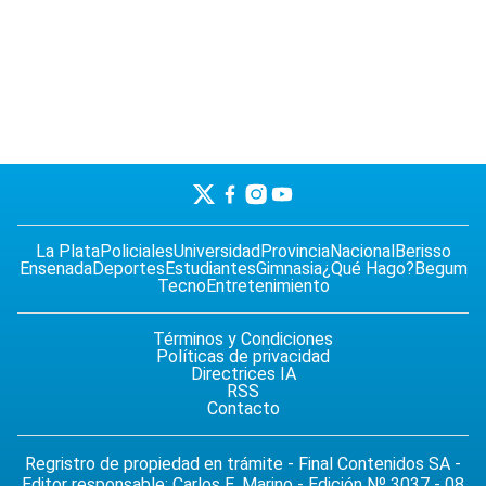
La Plata
Policiales
Universidad
Provincia
Nacional
Berisso
Ensenada
Deportes
Estudiantes
Gimnasia
¿Qué Hago?
Begum
Tecno
Entretenimiento
Términos y Condiciones
Políticas de privacidad
Directrices IA
RSS
Contacto
Regristro de propiedad en trámite - Final Contenidos SA -
Editor responsable: Carlos E. Marino - Edición Nº 3037 - 08