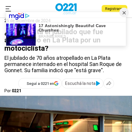
Registrarse
0221.com.ar
Policiales
La Plata
25 de diciembre de 2024
¿Cómo está el jubilado que fue
atropellado en La Plata por un
motociclista?
El jubilado de 70 años atropellado en La Plata
permanece internado en el hospital San Roque de
Gonnet. Su familia indicó que "está grave".
Escuchá la nota
Seguí a 0221 en
Por
0221