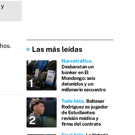
hos.
Las más leídas
Narcotráfico
Desbaratan un
búnker en El
Mondongo: seis
detenidos y un
millonario secuestro
Todo listo
Baltasar
Rodríguez es jugador
de Estudiantes:
revisión médica y
firma del contrato