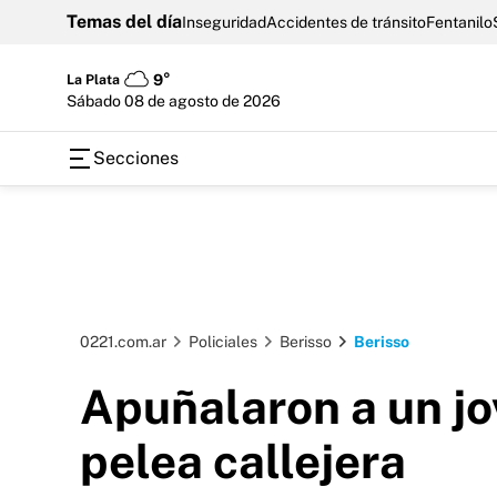
Temas del día
Inseguridad
Accidentes de tránsito
Fentanilo
La Plata
9°
sábado 08 de agosto de 2026
Secciones
0221.com.ar
Policiales
Berisso
Berisso
Apuñalaron a un jo
pelea callejera