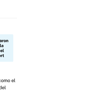
aron
la
 el
ert
como el
del