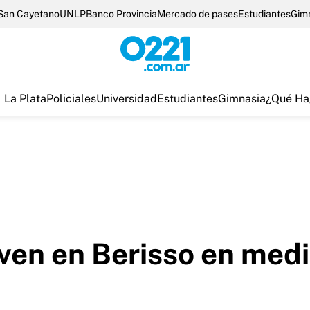
San Cayetano
UNLP
Banco Provincia
Mercado de pases
Estudiantes
Gim
La Plata
Policiales
Universidad
Estudiantes
Gimnasia
¿Qué Ha
ven en Berisso en medi