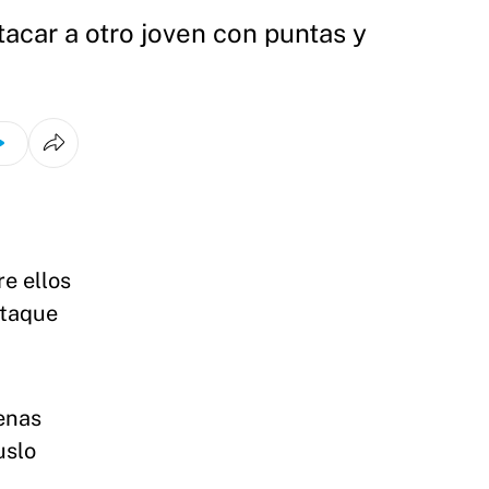
acar a otro joven con puntas y
re ellos
ataque
enas
uslo