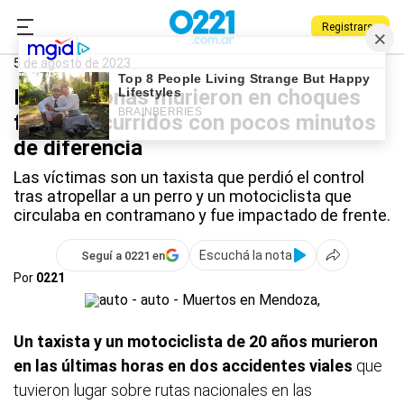
Registrarse
0221.com.ar
Policiales
5 de agosto de 2023
Dos personas murieron en choques
fatales ocurridos con pocos minutos
de diferencia
Las víctimas son un taxista que perdió el control
tras atropellar a un perro y un motociclista que
circulaba en contramano y fue impactado de frente.
Escuchá la nota
Seguí a 0221 en
Por
0221
Un taxista y un motociclista de 20 años murieron
en las últimas horas en dos accidentes viales
que
tuvieron lugar sobre rutas nacionales en las