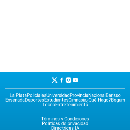
La Plata
Policiales
Universidad
Provincia
Nacional
Berisso
Ensenada
Deportes
Estudiantes
Gimnasia
¿Qué Hago?
Begum
Tecno
Entretenimiento
Términos y Condiciones
Políticas de privacidad
Directrices IA