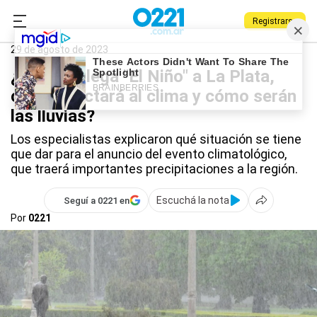
Registrarse
0221.com.ar
La Plata
Clima en La Plata
29 de agosto de 2023
¿Cuándo llega "El Niño" a La Plata,
cómo afectará al clima y cómo serán
las lluvias?
Los especialistas explicaron qué situación se tiene
que dar para el anuncio del evento climatológico,
que traerá importantes precipitaciones a la región.
Escuchá la nota
Seguí a 0221 en
Por
0221