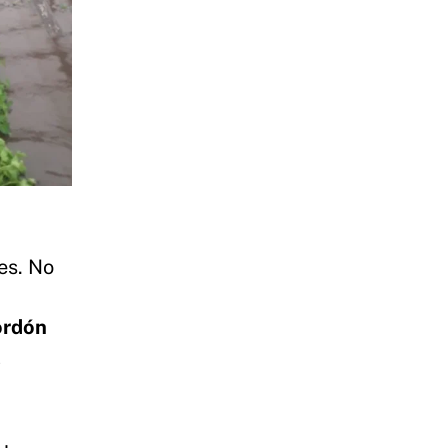
es. No
ordón
l