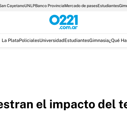
San Cayetano
UNLP
Banco Provincia
Mercado de pases
Estudiantes
Gim
La Plata
Policiales
Universidad
Estudiantes
Gimnasia
¿Qué Ha
stran el impacto del t