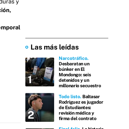
duras y
ión,
emporal
Las más leídas
Narcotráfico
Desbaratan un
búnker en El
Mondongo: seis
detenidos y un
millonario secuestro
Todo listo
Baltasar
Rodríguez es jugador
de Estudiantes:
revisión médica y
firma del contrato