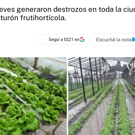
 jueves generaron destrozos en toda la ci
urón frutihortícola.
Escuchá la nota
Seguí a 0221 en