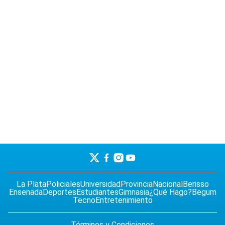
La Plata
Policiales
Universidad
Provincia
Nacional
Berisso
Ensenada
Deportes
Estudiantes
Gimnasia
¿Qué Hago?
Begum
Tecno
Entretenimiento
Términos y Condiciones